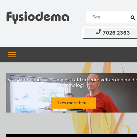
7026 2363
e kommuner viser vejen til at forbedre velfærden med ny
G
teknologi
Læs mere her...