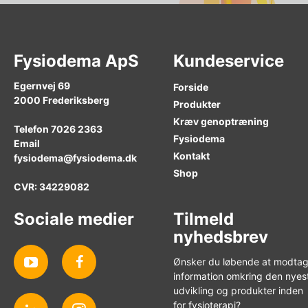
Fysiodema ApS
Kundeservice
Egernvej 69
Forside
2000 Frederiksberg
Produkter
Kræv genoptræning
Telefon 7026 2363
Fysiodema
Email
Kontakt
fysiodema@fysiodema.dk
Shop
CVR: 34229082
Sociale medier
Tilmeld
nyhedsbrev
Ønsker du løbende at modta
information omkring den nyes
udvikling og produkter inden
for fysioterapi?