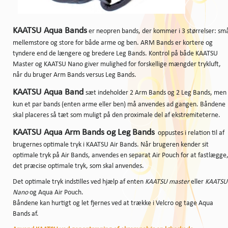
KAATSU Aqua Bands
er neopren bands, der kommer i 3 størrelser: sm
mellemstore og store for både arme og ben. ARM Bands er kortere og
tyndere end de længere og bredere Leg Bands. Kontrol på både KAATSU
Master og KAATSU Nano giver mulighed for forskellige mængder trykluft,
når du bruger Arm Bands versus Leg Bands.
KAATSU Aqua Band
sæt indeholder 2 Arm Bands og 2 Leg Bands, men
kun et par bands (enten arme eller ben) må anvendes ad gangen. Båndene
skal placeres så tæt som muligt på den proximale del af ekstremiteterne.
KAATSU Aqua Arm Bands og Leg Bands
oppustes i relation til af
brugernes optimale tryk i KAATSU Air Bands. Når brugeren kender sit
optimale tryk på Air Bands, anvendes en separat Air Pouch for at fastlægge
det præcise optimale tryk, som skal anvendes.
Det optimale tryk indstilles ved hjælp af enten
KAATSU master
eller
KAATSU
Nano
og Aqua Air Pouch.
Båndene kan hurtigt og let fjernes ved at trække i Velcro og tage Aqua
Bands af.