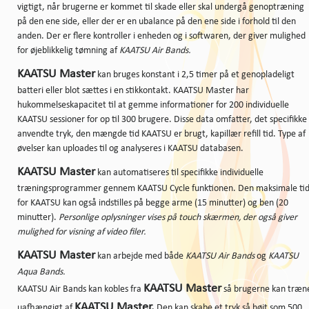
vigtigt, når brugerne er kommet til skade eller skal undergå genoptræning
på den ene side, eller der er en ubalance på den ene side i forhold til den
anden. Der er flere kontroller i enheden og i softwaren, der giver mulighed
for øjeblikkelig tømning af
KAATSU Air Bands.
KAATSU Master
kan bruges konstant i 2,5 timer på et genopladeligt
batteri eller blot sættes i en stikkontakt. KAATSU Master har
hukommelseskapacitet til at gemme informationer for 200 individuelle
KAATSU sessioner for op til 300 brugere. Disse data omfatter, det specifikke
anvendte tryk, den mængde tid KAATSU er brugt, kapillær refill tid. Type af
øvelser kan uploades til og analyseres i KAATSU databasen.
KAATSU Master
kan automatiseres til specifikke individuelle
træningsprogrammer gennem KAATSU Cycle funktionen. Den maksimale ti
for KAATSU kan også indstilles på begge arme (15 minutter) og ben (20
minutter).
Personlige oplysninger vises på touch skærmen, der også giver
mulighed for visning af video filer.
KAATSU Master
kan arbejde med både
KAATSU Air Bands
og
KAATSU
Aqua Bands.
KAATSU Master
KAATSU Air Bands kan kobles fra
så brugerne kan træn
KAATSU Master.
uafhængigt af
Den kan skabe et tryk så højt som 500