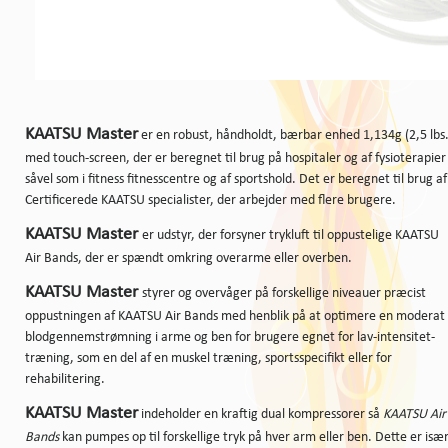
KAATSU Master
er en robust, håndholdt, bærbar enhed 1,134g (2,5 lbs.
med touch-screen, der er beregnet til brug på hospitaler og af fysioterapier
såvel som i fitness fitnesscentre og af sportshold. Det er beregnet til brug af
Certificerede KAATSU specialister, der arbejder med flere brugere.
KAATSU Master
er udstyr, der forsyner trykluft til oppustelige KAATSU
Air Bands, der er spændt omkring overarme eller overben.
KAATSU Master
styrer og overvåger på forskellige niveauer præcist
oppustningen af KAATSU Air Bands med henblik på at optimere en moderat
blodgennemstrømning i arme og ben for brugere egnet for lav-intensitet-
træning, som en del af en muskel træning, sportsspecifikt eller for
rehabilitering.
KAATSU Master
indeholder en kraftig dual kompressorer så
KAATSU Air
Bands
kan pumpes op til forskellige tryk på hver arm eller ben. Dette er isæ