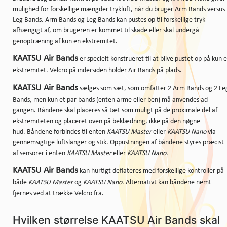
mulighed for forskellige mængder trykluft, når du bruger Arm Bands versus
Leg Bands. Arm Bands og Leg Bands kan pustes op til forskellige tryk
afhængigt af, om brugeren er kommet til skade eller skal undergå
genoptræning af kun en ekstremitet.
KAATSU Air Bands
er specielt konstrueret til at blive pustet op på kun 
ekstremitet. Velcro på indersiden holder Air Bands på plads.
KAATSU Air Bands
sælges som sæt, som omfatter 2 Arm Bands og 2 Le
Bands, men kun et par bands (enten arme eller ben) må anvendes ad
gangen. Båndene skal placeres så tæt som muligt på de proximale del af
ekstremiteten og placeret oven på beklædning, ikke på den nøgne
hud. Båndene forbindes til enten
KAATSU Master
eller
KAATSU Nano
via
gennemsigtige luftslanger og stik. Oppustningen af båndene styres præcist
af sensorer i enten
KAATSU Master
eller
KAATSU Nano.
KAATSU Air Bands
kan hurtigt deflateres med forskellige kontroller på
både
KAATSU Master
og
KAATSU Nano.
Alternativt kan båndene nemt
fjernes ved at trække Velcro fra.
Hvilken størrelse KAATSU Air Bands skal