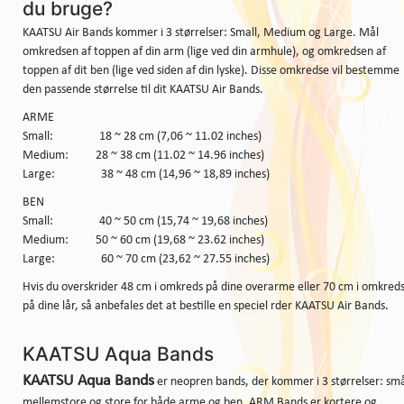
du bruge?
KAATSU Air Bands kommer i 3 størrelser: Small, Medium og Large. Mål
omkredsen af ​​toppen af ​​din arm (lige ved din armhule), og omkredsen af ​​
toppen af ​​dit ben (lige ved siden af ​​din lyske). Disse omkredse vil bestemme
den passende størrelse til dit KAATSU Air Bands.
ARME
Small: 18 ~ 28 cm (7,06 ~ 11.02 inches)
Medium: 28 ~ 38 cm (11.02 ~ 14.96 inches)
Large: 38 ~ 48 cm (14,96 ~ 18,89 inches)
BEN
Small: 40 ~ 50 cm (15,74 ~ 19,68 inches)
Medium: 50 ~ 60 cm (19,68 ~ 23.62 inches)
Large: 60 ~ 70 cm (23,62 ~ 27.55 inches)
Hvis du overskrider 48 cm i omkreds på dine overarme eller 70 cm i omkred
på dine lår, så anbefales det at bestille en speciel rder KAATSU Air Bands.
KAATSU Aqua Bands
KAATSU Aqua Bands
er neopren bands, der kommer i 3 størrelser: sm
mellemstore og store for både arme og ben. ARM Bands er kortere og