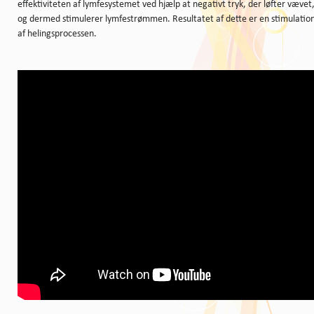
effektiviteten af lymfesystemet ved hjælp at negativt tryk, der løfter vævet
og dermed stimulerer lymfestrømmen. Resultatet af dette er en stimulatio
af helingsprocessen.