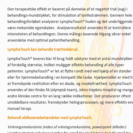
Den terapeutiske effekt er baseret på dannelse af et negativt tryk (sug) i
behandlings-mundstykket, for stimulation af lymfestrømmen. Gennem hele
behandlingsforløbet analyserer LymphaTouch® huden og det underliggende
vævs mekaniske egenskaber. Analyseresultatet anvendes til at kontrollere
intensiteten af behandlingen. Denne målings baserede tilgang sikrer enkel
anvendelse med optimal patientbehandling.
LymphaTouch kan behandle træthedsbrud.
LymphaTouch® leveres klar til brug fuldt udstyrer med et antal mundstykker
af forskellig størrelse, hvilket muliggør effektiv behandling af alle typer
patienter. LymphaTouch® er let at flytte rundt med ved hjælp af en stander
eller for hjemmebehandling i en kompakt lille taske. Hjælpemidlet er med ti
at fremskynde restitution efter en skade, og muskeltræthed. LymphaTouch
anvendes af den finske FA (olympisk team), Johns Hopkins Hospital og mang
andre kliniske centre for en lang række indikationer. Det producerer oftest
umiddelbare resultater, fremskynder helingsprocessen, og mere effektiv en
manuel terapi.
Behandl akillessenebetændelse med LymphaTouch.
Virkningsmekanisme (video af vrkningsmekanisme, powerpoint billeder)