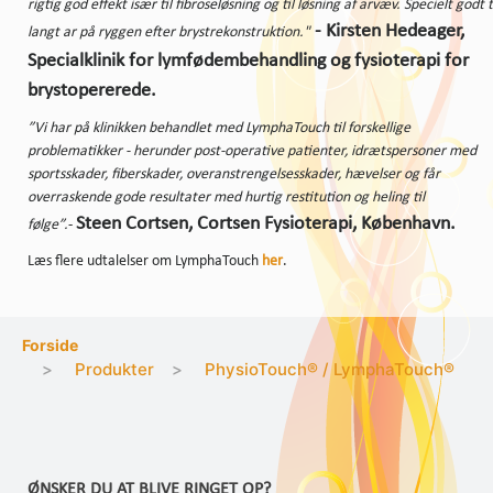
rigtig god effekt især til fibroseløsning og til løsning af arvæv. Specielt godt t
-
Kirsten Hedeager,
langt ar på ryggen efter brystrekonstruktion."
Specialklinik for lymfødembehandling og fysioterapi for
brystopererede
.
”Vi har på klinikken behandlet med LymphaTouch til forskellige
problematikker - herunder post-operative patienter, idrætspersoner med
sportsskader, fiberskader, overanstrengelsesskader, hævelser og får
overraskende gode resultater med hurtig restitution og heling til
Steen Cortsen, Cortsen Fysioterapi, København.
følge”.
-
Læs flere udtalelser om LymphaTouch
her
.
Forside
Produkter
PhysioTouch® / LymphaTouch®
ØNSKER DU AT BLIVE RINGET OP?