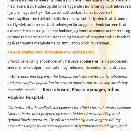
I lymfesystemet cirkulerer lymfen fra områder med højere tryk til områder
med lavere tryk. Huden og det underliggende væv løftes og udstrækkes ved
hjælp af ​​negativt tryk. Når vævet udstrækkes, åbnes klapperne til
lymfekapillærerne i det interstitielle rum, hvilket får lymfen til at strømme
ind i lymfekapillærerne. Udstrækningen får væggene i lymfekarrene til at
aktivere deres naturlige pumpefunktion, og lymfestrømmen accelereres og
dermed reduceres ødemer. Behandling baseret på negativt tryk er kendt fo
også at fremme metabolisme og stimulation blodcirkulationen.
Anvend LymphaTouck i forbindelse med sportsskader.
Effektiv behandling af postoperativ hævelse accelererer helingsprocessen,
lindrer smerter, øger mobiliteten, og reducerer dannelsen af ​​fibrøst væv.
"We've been working with the Lymphatouch system for our lymphedema
and post-surgical population for several months and are having absolutely
Ken Johnson, Physio manager, Johns
incredible results."
-
Hopkins Hospital.
"
Patienter efter knæalloplastik oplever stor effekt i form af mindre spændi
i knæet, bedre bevægelighed og varme fødder efter behandling med
LymphaTouch apparatet. Og effekten holder sig over længere tid. Jeg
anvender LymphaTouch som supplement til lymfødembehandlingen, med